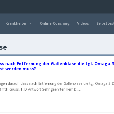
Krankheiten
Online-Coaching
Videos
Selbsttes
se
ss nach Entfernung der Gallenblase die tgl. Omaga-3
sst werden muss?
ngen darauf, dass nach Entfernung der Gallenblase die tgl. Omaga 3-
frdl. Gruss, H.D Antwort Sehr geehrter Herr D.,...