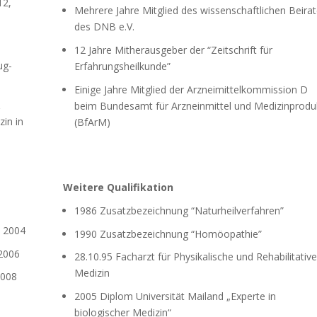
12,
Mehrere Jahre Mitglied des wissenschaftlichen Beira
des DNB e.V.
12 Jahre Mitherausgeber der “Zeitschrift für
ug-
Erfahrungsheilkunde”
Einige Jahre Mitglied der Arzneimittelkommission D
&
beim Bundesamt für Arzneinmittel und Medizinprodu
in in
(BfArM)
8
Weitere Qualifikation
1986 Zusatzbezeichnung “Naturheilverfahren”
, 2004
1990 Zusatzbezeichnung “Homöopathie”
 2006
28.10.95 Facharzt für Physikalische und Rehabilitative
Medizin
2008
2005 Diplom Universität Mailand „Experte in
biologischer Medizin“