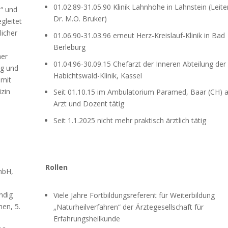
01.02.89-31.05.90 Klinik Lahnhöhe in Lahnstein (Leiter
e“ und
Dr. M.O. Bruker)
gleitet
licher
01.06.90-31.03.96 erneut Herz-Kreislauf-Klinik in Bad
Berleburg
her
01.04.96-30.09.15 Chefarzt der Inneren Abteilung der
ng und
Habichtswald-Klinik, Kassel
 mit
zin
Seit 01.10.15 im Ambulatorium Paramed, Baar (CH) a
Arzt und Dozent tätig
Seit 1.1.2025 nicht mehr praktisch ärztlich tätig
Rollen
mbH,
ndig
Viele Jahre Fortbildungsreferent für Weiterbildung
en, 5.
„Naturheilverfahren“ der Ärztegesellschaft für
Erfahrungsheilkunde