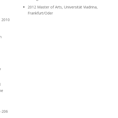
2012 Master of Arts, Universität Viadrina,
Frankfurt/Oder
S 2010
n
7
d
he
3-206