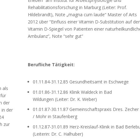
Erleben” am Institut für Arbeitsphysiologie und
Rehabilitationsforschung in Marburg (Leiter: Prof.
Hildebrandt), Note „magna cum laude“ Master of Arts
2012 über “Einfluss einer Vitamin D-Substitution auf de
Vitamin D-Spiegel von Patienten einer naturheilkundlich
Ambulanz”, Note “sehr gut”
Berufliche Tätigkeit:
01.11.84-31.12.85 Gesundheitsamt in Eschwege
n als
01.01.86-31.12.86 Klinik Waldeck in Bad
 für
Wildungen (Leiter: Dr. K. Weber)
n der
01.01.87-30.11.87 Gemeinschaftspraxis Dres. Zecher
in der
/ Mohr in Staufenberg
24
h zur
01.12.87-31.01.89 Herz-Kreislauf-Klinik in Bad Berleb
(Leiterin: Dr. C. Halhuber)