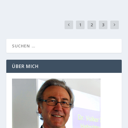
1
2
3
ÜBER MICH