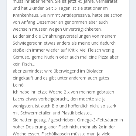
muss ihr aber helfen. Sie ist jetzt 45 Jahre, verheiratet
und hat 2Kinder. Seit 5 Tagen ist sie stationär im
Krankenhaus. Sie nimmt Antidepressiva, hatte sie schon
von Anfang Dezember an genommen aber auch
wechseln müssen wegen Unverträglichkeiten.
Leider sind die Ernährungsvorstellungen von meinem
Schwiegersohn etwas anders als meine und dadurch
stoße ich immer wieder auf Kritik. Viel Fleisch wenig
Gemüse, gerne Nudeln oder auch mal eine Pizza aber
kein Fisch…
aber zumindest wird überwiegend im Bioladen
eingekauft und es gibt unter anderem auch gutes
Leinöl.
Ich habe ihr letzte Woche 2 x von meinem gebraten
Lachs etwas vorbeigebracht, den mochte sie ja
wenigsten, ist auch Bio und hoffentlich nicht so stark
mit Schwermetallen und Plastik belastet.
Sie hatten gesagt / geschrieben, Omega-3-Fettsäuren in
hoher Dosierung, aber Fisch nicht mehr als 2x in der
Woche essen. Fischölkapseln müsste man ja viele