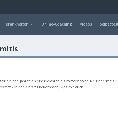
Krankheiten
Online-Coaching
Videos
Selbsttes
mitis
eit einigen Jahren an einer leichten bis mittelstarken Neurodermitis. 
Kosmetik in den Griff zu bekommen, was mir auch...