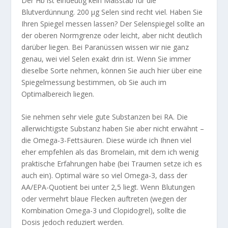
Der Hb ist eindeutig kein Maßstab für die
Blutverdünnung. 200 µg Selen sind recht viel. Haben Sie
Ihren Spiegel messen lassen? Der Selenspiegel sollte an
der oberen Normgrenze oder leicht, aber nicht deutlich
darüber liegen. Bei Paranüssen wissen wir nie ganz
genau, wei viel Selen exakt drin ist. Wenn Sie immer
dieselbe Sorte nehmen, können Sie auch hier über eine
Spiegelmessung bestimmen, ob Sie auch im
Optimalbereich liegen.
Sie nehmen sehr viele gute Substanzen bei RA. Die
allerwichtigste Substanz haben Sie aber nicht erwähnt –
die Omega-3-Fettsäuren. Diese würde ich Ihnen viel
eher empfehlen als das Bromelain, mit dem ich wenig
praktische Erfahrungen habe (bei Traumen setze ich es
auch ein). Optimal wäre so viel Omega-3, dass der
AA/EPA-Quotient bei unter 2,5 liegt. Wenn Blutungen
oder vermehrt blaue Flecken auftreten (wegen der
Kombination Omega-3 und Clopidogrel), sollte die
Dosis jedoch reduziert werden.