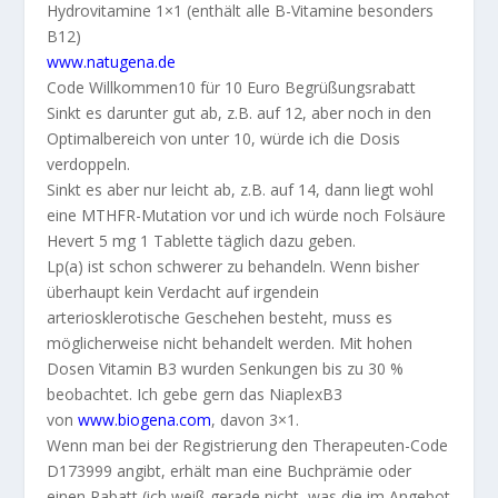
Hydrovitamine 1×1 (enthält alle B-Vitamine besonders
B12)
www.natugena.de
Code Willkommen10 für 10 Euro Begrüßungsrabatt
Sinkt es darunter gut ab, z.B. auf 12, aber noch in den
Optimalbereich von unter 10, würde ich die Dosis
verdoppeln.
Sinkt es aber nur leicht ab, z.B. auf 14, dann liegt wohl
eine MTHFR-Mutation vor und ich würde noch Folsäure
Hevert 5 mg 1 Tablette täglich dazu geben.
Lp(a) ist schon schwerer zu behandeln. Wenn bisher
überhaupt kein Verdacht auf irgendein
arteriosklerotische Geschehen besteht, muss es
möglicherweise nicht behandelt werden. Mit hohen
Dosen Vitamin B3 wurden Senkungen bis zu 30 %
beobachtet. Ich gebe gern das NiaplexB3
von
www.biogena.com
, davon 3×1.
Wenn man bei der Registrierung den Therapeuten-Code
D173999 angibt, erhält man eine Buchprämie oder
einen Rabatt (ich weiß gerade nicht, was die im Angebot