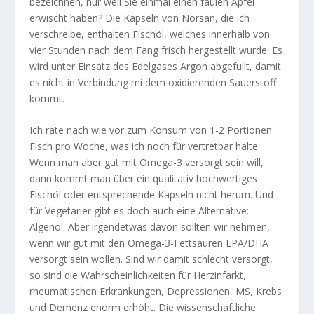
bezeichnen, nur weil Sie einmal einen faulen Apfel
erwischt haben? Die Kapseln von Norsan, die ich
verschreibe, enthalten Fischöl, welches innerhalb von
vier Stunden nach dem Fang frisch hergestellt wurde. Es
wird unter Einsatz des Edelgases Argon abgefüllt, damit
es nicht in Verbindung mi dem oxidierenden Sauerstoff
kommt.
Ich rate nach wie vor zum Konsum von 1-2 Portionen
Fisch pro Woche, was ich noch für vertretbar halte.
Wenn man aber gut mit Omega-3 versorgt sein will,
dann kommt man über ein qualitativ hochwertiges
Fischöl oder entsprechende Kapseln nicht herum. Und
für Vegetarier gibt es doch auch eine Alternative:
Algenöl. Aber irgendetwas davon sollten wir nehmen,
wenn wir gut mit den Omega-3-Fettsäuren EPA/DHA
versorgt sein wollen. Sind wir damit schlecht versorgt,
so sind die Wahrscheinlichkeiten für Herzinfarkt,
rheumatischen Erkrankungen, Depressionen, MS, Krebs
und Demenz enorm erhöht. Die wissenschaftliche