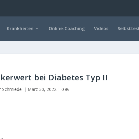
Krankheiten
Online-Coaching
Videos
Selbsttes
erwert bei Diabetes Typ II
r Schmiedel
|
März 30, 2022
|
0
en.