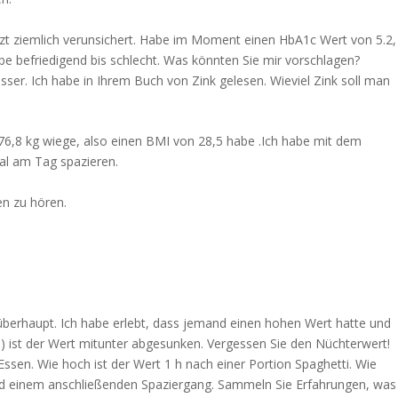
tzt ziemlich verunsichert. Habe im Moment einen HbA1c Wert von 5.2,
be befriedigend bis schlecht. Was könnten Sie mir vorschlagen?
er. Ich habe in Ihrem Buch von Zink gelesen. Wieviel Zink soll man
6,8 kg wiege, also einen BMI von 28,5 habe .Ich habe mit dem
al am Tag spazieren.
en zu hören.
überhaupt. Ich habe erlebt, dass jemand einen hohen Wert hatte und
 ist der Wert mitunter abgesunken. Vergessen Sie den Nüchterwert!
ssen. Wie hoch ist der Wert 1 h nach einer Portion Spaghetti. Wie
und einem anschließenden Spaziergang. Sammeln Sie Erfahrungen, was