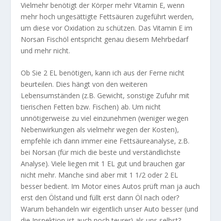
Vielmehr benötigt der Körper mehr Vitamin E, wenn
mehr hoch ungesättigte Fettsäuren zugeführt werden,
um diese vor Oxidation zu schützen. Das Vitamin E im
Norsan Fischöl entspricht genau diesem Mehrbedarf
und mehr nicht.
Ob Sie 2 EL benötigen, kann ich aus der Ferne nicht
beurteilen. Dies hängt von den weiteren
Lebensumständen (z.B. Gewicht, sonstige Zufuhr mit
tierischen Fetten bzw. Fischen) ab. Um nicht
unnötigerweise zu viel einzunehmen (weniger wegen
Nebenwirkungen als vielmehr wegen der Kosten),
empfehle ich dann immer eine Fettsäureanalyse, z.B.
bei Norsan (für mich die beste und verständlichste
Analyse). Viele liegen mit 1 EL gut und brauchen gar
nicht mehr. Manche sind aber mit 1 1/2 oder 2 EL
besser bedient. Im Motor eines Autos prüft man ja auch
erst den Ölstand und füllt erst dann Öl nach oder?
Warum behandeln wir eigentlich unser Auto besser (und
die Inspektion ist auch noch teurer) als uns selbst?