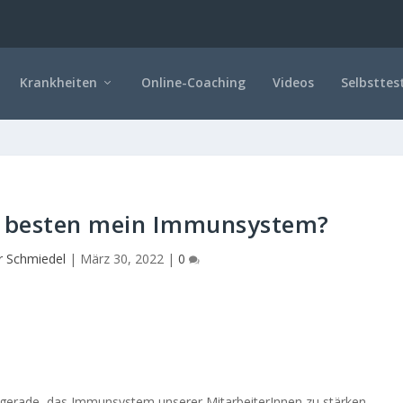
Krankheiten
Online-Coaching
Videos
Selbsttes
m besten mein Immunsystem?
r Schmiedel
|
März 30, 2022
|
0
erade, das Immunsystem unserer MitarbeiterInnen zu stärken.