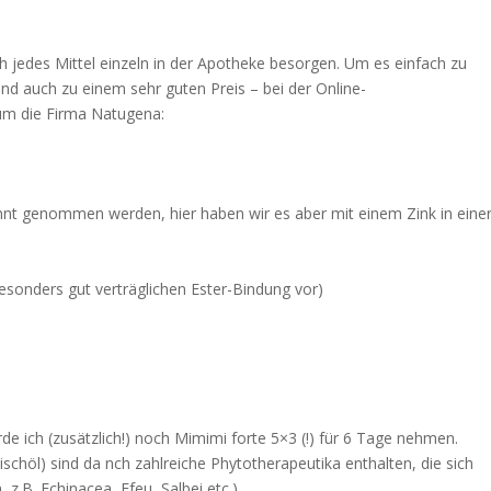
h jedes Mittel einzeln in der Apotheke besorgen. Um es einfach zu
und auch zu einem sehr guten Preis – bei der Online-
 um die Firma Natugena:
rennt genommen werden, hier haben wir es aber mit einem Zink in eine
 besonders gut verträglichen Ester-Bindung vor)
ich (zusätzlich!) noch Mimimi forte 5×3 (!) für 6 Tage nehmen.
höl) sind da nch zahlreiche Phytotherapeutika enthalten, die sich
z.B. Echinacea, Efeu, Salbei etc.).