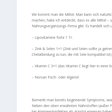
Wir kommt man die Mittel. Man kann sich natürlic
machen, habe ich entdeckt, dass es alle Mittel – 
Nahrungsergänzungs-Firma gibt. Es handelt sich
– Lipovitamine forte 1 Tr.
– Zink & Selen 1×1 (Zink und Selen sollte ja get
Chelatbindung zu tun, die mit Sele kompatibel ist)
– Vitamin C 3×1 (das Vitamin C liegt hier in einer
– Norsan Fisch- oder Algenöl
Bemerkt man bereits beginnende Symptome, würde 
Neben den oben erwähnten Nährstoffen (außer Fisc
bei Atemwegsinfekten als günstig erwiesen haben, 