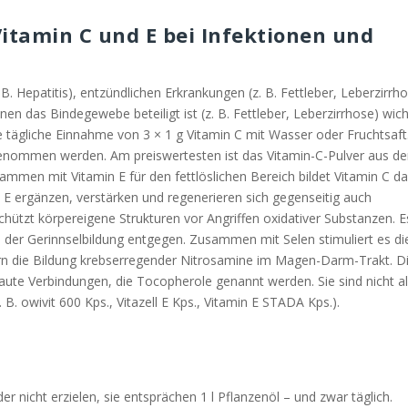
itamin C und E bei Infektionen und
. B. Hepatitis), entzündlichen Erkrankungen (z. B. Fettleber, Leberzirrh
 das Bindegewebe beteiligt ist (z. B. Fettleber, Leberzirrhose) wich
e tägliche Einnahme von 3 × 1 g Vitamin C mit Wasser oder Fruchtsaft
nommen werden. Am preiswertesten ist das Vitamin-C-Pulver aus de
ammen mit Vitamin E für den fettlöslichen Bereich bildet Vitamin C d
d E ergänzen, verstärken und regenerieren sich gegenseitig auch
 schützt körpereigene Strukturen vor Angriffen oxidativer Substanzen. E
der Gerinnselbildung entgegen. Zusammen mit Selen stimuliert es di
ern die Bildung krebserregender Nitrosamine im Magen-Darm-Trakt. D
ute Verbindungen, die Tocopherole genannt werden. Sie sind nicht al
B. owivit 600 Kps., Vitazell E Kps., Vitamin E STADA Kps.).
r nicht erzielen, sie entsprächen 1 l Pflanzenöl – und zwar täglich.