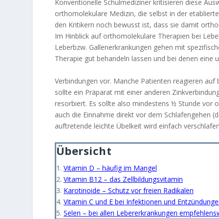
Konventionelle Schulmediziner kritisieren diese Au
orthomolekulare Medizin, die selbst in der etablier
den Kritikern noch bewusst ist, dass sie damit orth
Im Hinblick auf orthomolekulare Therapien bei Leb
Leberbzw. Gallenerkrankungen gehen mit spezifisch
Therapie gut behandeln lassen und bei denen eine u
Verbindungen vor. Manche Patienten reagieren auf
sollte ein Präparat mit einer anderen Zinkverbindu
resorbiert. Es sollte also mindestens ½ Stunde vo
auch die Einnahme direkt vor dem Schlafengehen (da
auftretende leichte Übelkeit wird einfach verschlafen
Übersicht
1.
Vitamin D – häufig im Mangel
2.
Vitamin B12 – das Zellbildungsvitamin
3.
Karotinoide – Schutz vor freien Radikalen
4.
Vitamin C und E bei Infektionen und Entzündung
5.
Selen – bei allen Lebererkrankungen empfehlens