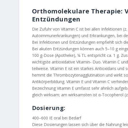
Orthomolekulare Therapie: V
Entzündungen
Die Zufuhr von Vitamin C ist bei allen Infektionen (z
Autoimmunerkrankungen) und Erkrankungen, bei denen
Bei Infektionen und Entzündungen empfiehlt sich di
Bei akuten Entzündungen können auch 5–10 g einge
100 g-Dose (Apotheke), ¼ TL entspricht ca. 1 g. Zus
wichtigste antioxidative Vitamin- Duo. Vitamin C un
teilweise. Vitamin E ist ein starkes Antioxidans und
hemmt die Thrombozytenagglutination und wirkt so 
Antikörperbildung. Vitamin E und Vitamin C verhind
Bezeichnung Vitamin E umfasst sehr ähnlich aufgeba
gleich wirksam; am wirksamsten ist α-Tocopherol (z. 
Dosierung:
400–600 IE oral bei Bedarf
Diese Dosierungen lassen sich über die Nahrung leide