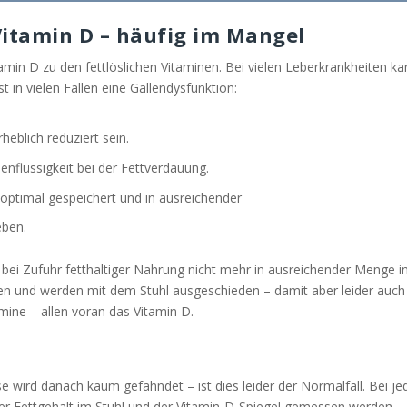
itamin D – häufig im Mangel
in D zu den fettlöslichen Vitaminen. Bei vielen Leberkrankheiten ka
t in vielen Fällen eine Gallendysfunktion:
heblich reduziert sein.
enflüssigkeit bei der Fettverdauung.
 optimal gespeichert und in ausreichender
eben.
t bei Zufuhr fetthaltiger Nahrung nicht mehr in ausreichender Menge i
 und werden mit dem Stuhl ausgeschieden – damit aber leider auch
ine – allen voran das Vitamin D.
e wird danach kaum gefahndet – ist dies leider der Normalfall. Bei je
der Fettgehalt im Stuhl und der Vitamin-D-Spiegel gemessen werden.