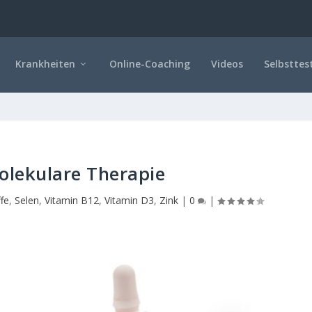
Krankheiten
Online-Coaching
Videos
Selbsttes
lekulare Therapie
fe
,
Selen
,
Vitamin B12
,
Vitamin D3
,
Zink
|
0
|