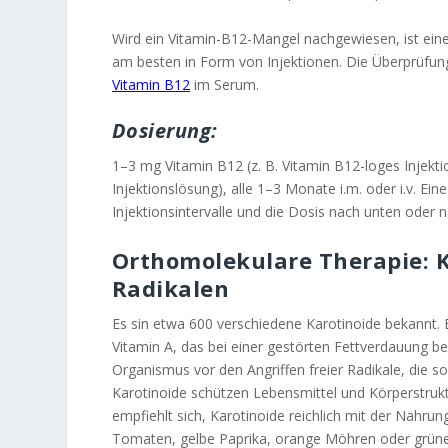
Wird ein Vitamin-B12-Mangel nachgewiesen, ist eine
am besten in Form von Injektionen. Die Überprüfun
Vitamin B12
im Serum.
Dosierung:
1–3 mg Vitamin B12 (z. B. Vitamin B12-loges Injekt
Injektionslösung), alle 1–3 Monate i.m. oder i.v. Ein
Injektionsintervalle und die Dosis nach unten oder
Orthomolekulare Therapie: K
Radikalen
Es sin etwa 600 verschiedene Karotinoide bekannt. E
Vitamin A, das bei einer gestörten Fettverdauung be
Organismus vor den Angriffen freier Radikale, die s
Karotinoide schützen Lebensmittel und Körperstru
empfiehlt sich, Karotinoide reichlich mit der Nahrun
Tomaten, gelbe Paprika, orange Möhren oder grüner