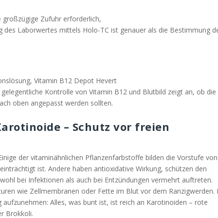
 großzügige Zufuhr erforderlich,
g des Laborwertes mittels Holo-TC ist genauer als die Bestimmung d
ionslösung, Vitamin B12 Depot Hevert
e gelegentliche Kontrolle von Vitamin B12 und Blutbild zeigt an, ob die
 nach oben angepasst werden sollten.
arotinoide – Schutz vor freien
inige der vitaminähnlichen Pflanzenfarbstoffe bilden die Vorstufe von
einträchtigt ist. Andere haben antioxidative Wirkung, schützen den
owohl bei Infektionen als auch bei Entzündungen vermehrt auftreten.
kturen wie Zellmembranen oder Fette im Blut vor dem Ranzigwerden. 
g aufzunehmen: Alles, was bunt ist, ist reich an Karotinoiden – rote
 Brokkoli.