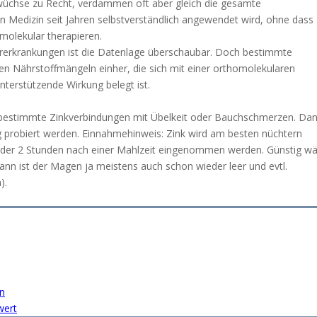
swüchse zu Recht, verdammen oft aber gleich die gesamte
ten Medizin seit Jahren selbstverständlich angewendet wird, ohne dass
omolekular therapieren.
ererkrankungen ist die Datenlage überschaubar. Doch bestimmte
en Nährstoffmängeln einher, die sich mit einer orthomolekularen
nterstützende Wirkung belegt ist.
 bestimmte Zinkverbindungen mit Übelkeit oder Bauchschmerzen. Da
ng probiert werden. Einnahmehinweis: Zink wird am besten nüchtern
r oder 2 Stunden nach einer Mahlzeit eingenommen werden. Günstig w
nn ist der Magen ja meistens auch schon wieder leer und evtl.
).
en
wert