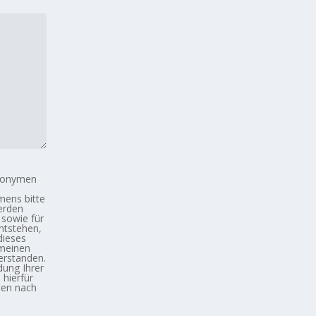
anonymen
mens bitte
erden
 sowie für
ntstehen,
dieses
 meinen
erstanden.
dung Ihrer
hierfür
ten nach