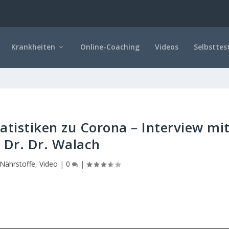
Krankheiten
Online-Coaching
Videos
Selbsttes
tistiken zu Corona – Interview mi
. Dr. Dr. Walach
Nährstoffe
,
Video
|
0
|