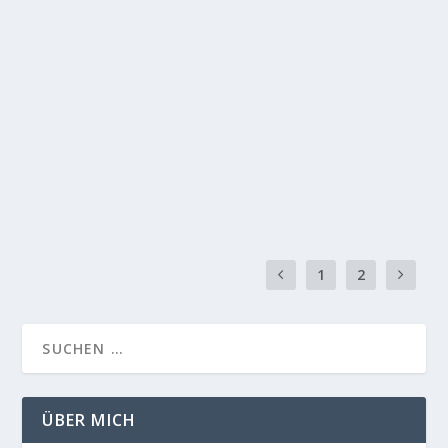
Hormone – Hormonmangel erkennen und
gegensteuern
Sep. 9, 2017
|
Depression
,
Hormone
,
Koronare Herzkrankheit
,
Krankheiten
,
Krebs
,
Nährstoffe
,
Vitamin D3
|
0
|
Wofür benötigt der Körper Hormone? In meinem Artikel
„Hormonmangel erkennen und gegensteuern“, der...
MEHR LESEN
1
2
ÜBER MICH